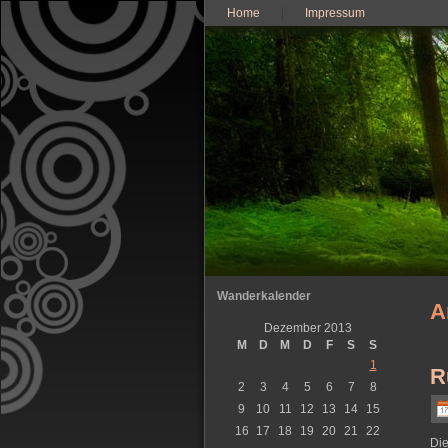
Home
Impressum
Wanderkalender
A
Dezember 2013
M
D
M
D
F
S
S
1
R
2
3
4
5
6
7
8
9
10
11
12
13
14
15
16
17
18
19
20
21
22
Die