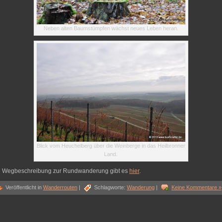
Neben alten Baumstümpfen wächst neues Leben heran.
Blick vom Heuchelberg über die Weinberge in das Heilbronner
Land.
e Wegbeschreibung zur Rundwanderung gibt es
hier
.
Veröffentlicht in
Wanderrouten
|
Schlagworte:
Wanderung
|
Keine Kommentare »