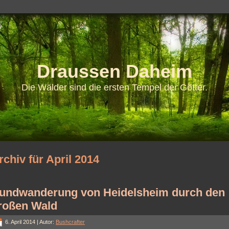
Draussen Daheim
Die Wälder sind die ersten Tempel der Götter.
rchiv für April 2014
undwanderung von Heidelsheim durch den
roßen Wald
6. April 2014 | Autor:
Bushcrafter