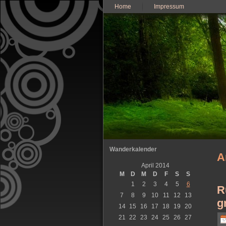
Home
Impressum
Wanderkalender
A
April 2014
M
D
M
D
F
S
S
1
2
3
4
5
6
R
7
8
9
10
11
12
13
g
14
15
16
17
18
19
20
21
22
23
24
25
26
27