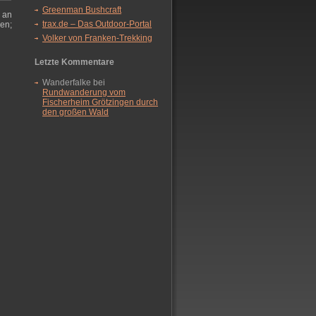
Greenman Bushcraft
 an
trax.de – Das Outdoor-Portal
en;
Volker von Franken-Trekking
Letzte Kommentare
Wanderfalke bei
Rundwanderung vom
Fischerheim Grötzingen durch
den großen Wald