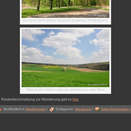
Die zarten Birkenblätter rauschen im warmen Frühlingswind.
Mitten in den Feldern steht der Apfelbaum in voller Blüte.
e Routenbeschreibung zur Wanderung gibt es
hier
.
Veröffentlicht in
Wanderrouten
|
Schlagworte:
Wanderung
|
Keine Kommentare »